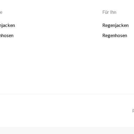
ie
Für Ihn
njacken
Regenjacken
nhosen
Regenhosen